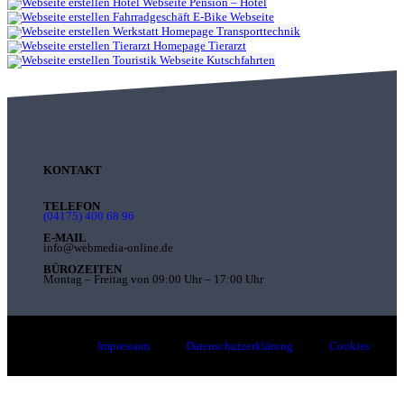
Webseite Pension – Hotel
E-Bike Webseite
Homepage Transporttechnik
Homepage Tierarzt
Webseite Kutschfahrten
KONTAKT
TELEFON
(04175) 400 68 96
E-MAIL
info@webmedia-online.de
BÜROZEITEN
Montag – Freitag von 09:00 Uhr – 17:00 Uhr
Impressum
Datenschutzerklärung
Cookies